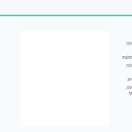
לה
לצת
לה
ת
לה
ס