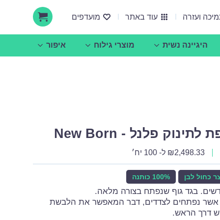
יכה ועזרה
עוד באתר
מועדפים
היגיינה נשית
מוצרי גילוח
איפור
אודות ucare
הצעות עסקיות ושיתופי פעולה
ינוק פלנל - New Born
2,498.33
₪
ל- 100 יח׳
ר כחול לבן
100% כותנה
ם אשר נפתחים לצדדים, דבר המאפשר את הלבשת
ש דרך הראש.