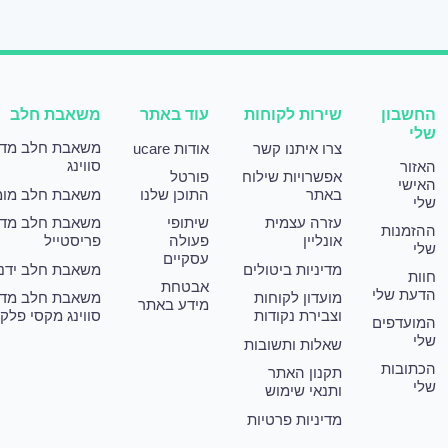
החשבון
שירות לקוחות
עוד באתר
משאבת חלב
שלי
משאבת חלב מד
צרו איתנו קשר
אודות ucare
סווינג
האזור
אפשרויות שילוח
פורטל
האישי
באתר
התוכן שלנו
משאבת חלב מומ
שלי
עזרה עצמית
שיתופי
משאבת חלב מד
ההזמנות
אונליין
פעולה
פריסטייל
שלי
עסקיים
מדיניות ביטולים
משאבת חלב ידני
חוות
אבטחת
הדעת שלי
מועדון לקוחות
משאבת חלב מד
מידע באתר
וצבירת נקודות
סווינג מקסי פלק
המועדפים
שלי
שאלות ותשובות
הכתובות
תקנון האתר
שלי
ותנאי שימוש
מדיניות פרטיות