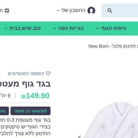
החשבון שלי
תמ
טיפוח הגוף
הגיינת הפה
טוב שיש בבית
וק פלנל - New Born
הוספה למועדפים
בגד גוף מעטפת לת
149.90
6 יח׳
₪
לשימוש רב-פעמי
מוצ
בגד גוף מעטפת 0-3 חודשים. בגד גוף שנפתח בצורה מלאה.
בצידי הגוף יש טיקטקי
התינוק ללא צורך להלבי