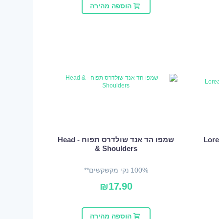
הוספה מהירה
יב דרים לונג - Loreal
שמפו הד אנד שולדרס תפוח - Head
& Shoulders
100% נקי מקשקשים**
₪
17.90
הוספה מהירה