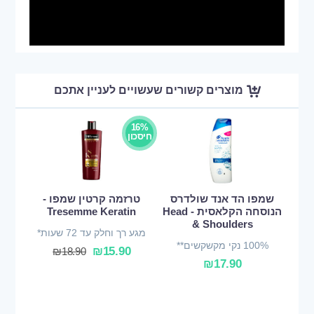
מוצרים קשורים שעשויים לעניין אתכם
16%
חיסכון
שמפו הד אנד שולדרס
טרזמה קרטין שמפו -
הנוסחה הקלאסית - Head
Tresemme Keratin
& Shoulders
מגע רך וחלק עד 72 שעות*
100% נקי מקשקשים**
₪
15.90
₪
18.90
₪
17.90