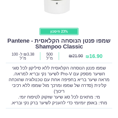
23% חיסכון
שמפו פנטן הנוסחה הקלאסית - Pantene
Shampoo Classic
500
3.38
₪
ל- 100
16.90
₪
21.90
₪
מ''ל
מ''ל
שמפו פנטן הנוסחה הקלאסית ללא סיליקון לכל סוגי
השיער מספק עם Pro-V לשיער נקי ובריא למראה.
מראה שיער בריא בחפיפה אחת עם טכנולוגיה שהוכחה
קלינית (סדרה של שמפו ומרכך מול שמפו ללא רכיבי
ריכוך)
מי: מתאים לכל סוג שיער שזקוק לטיפוח יומי.
מתי: באופן יומיומי כדי להעניק לשיער ברק נקי ובריא.