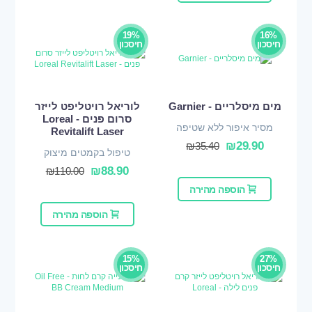
19%
16%
חיסכון
חיסכון
מים מיסלריים - Garnier
לוריאל רויטליפט לייזר
סרום פנים - Loreal
מסיר איפור ללא שטיפה
Revitalift Laser
₪
29.90
₪
35.40
טיפול בקמטים מיצוק
וחידוש העור
₪
88.90
₪
110.00
הוספה מהירה
הוספה מהירה
15%
27%
חיסכון
חיסכון