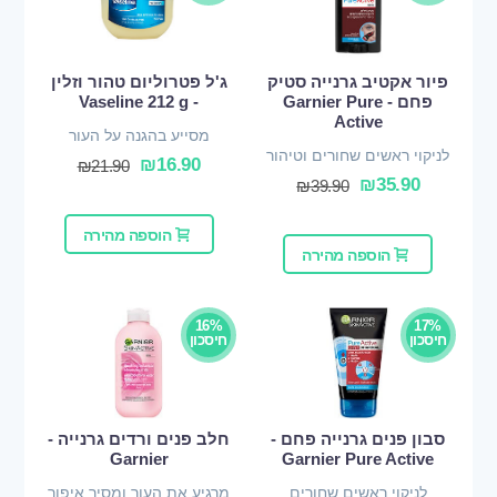
פיור אקטיב גרנייה סטיק
ג'ל פטרוליום טהור וזלין
פחם - Garnier Pure
- Vaseline 212 g
Active
מסייע בהגנה על העור
לניקוי ראשים שחורים וטיהור
₪
16.90
₪
21.90
נקבוביות
₪
35.90
₪
39.90
הוספה מהירה
הוספה מהירה
16%
17%
חיסכון
חיסכון
סבון פנים גרנייה פחם -
חלב פנים ורדים גרנייה -
Garnier
Garnier Pure Active
לניקוי ראשים שחורים
מרגיע את העור ומסיר איפור