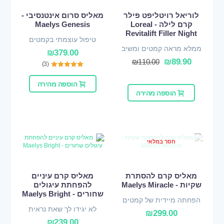
לוריאל רויטליפט פילר
מאליס סרום אינטנסיבי -
קרם לילה - Loreal
Maelys Genesis
Revitalift Filler Night
טיפול עוצמתי בקמטים
ממלא מראה קמטים ומשיב
₪
379.00
נפח
₪
89.90
₪
110.00
(3)
הוספה מהירה
הוספה מהירה
חסר במלאי
מאליס קרם להסתרת
מאליס קרם עיניים
שקיות - Maelys Miracle
להפחתת עיגולים
שחורים - Maelys Bright
הפחתה מיידית של קמטים
לא יגידו לך שאת נראית
עדינים
₪
299.00
עייפה
₪
239.00