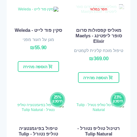
חסר במלאי
מאליס קפסולות סרום
סקין פוד לייט - Weleda
סופר ליפטינג - Maelys
מגן על העור מפני
Elixir
התייבשות
₪
55.90
טיפול מוכח קלינית לקמטים
₪
369.00
הוספה מהירה
הוספה מהירה
25%
23%
חיסכון
חיסכון
רטינול טוליפ נטורל -
טיפול בפיגמנטציה
Tulip Natural
טוליפ נטורל - Tulip