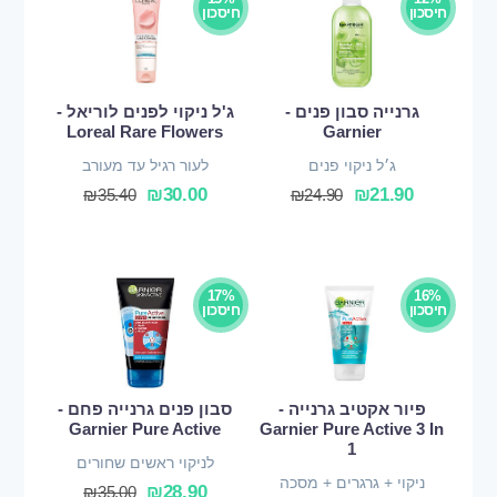
חיסכון
חיסכון
גרנייה סבון פנים -
ג'ל ניקוי לפנים לוריאל -
Loreal Rare Flowers
Garnier
ג׳ל ניקוי פנים
לעור רגיל עד מעורב
₪
30.00
₪
21.90
₪
35.40
₪
24.90
17%
16%
חיסכון
חיסכון
פיור אקטיב גרנייה -
סבון פנים גרנייה פחם -
Garnier Pure Active
Garnier Pure Active 3 In
1
לניקוי ראשים שחורים
ניקוי + גרגרים + מסכה
₪
28.90
₪
35.00