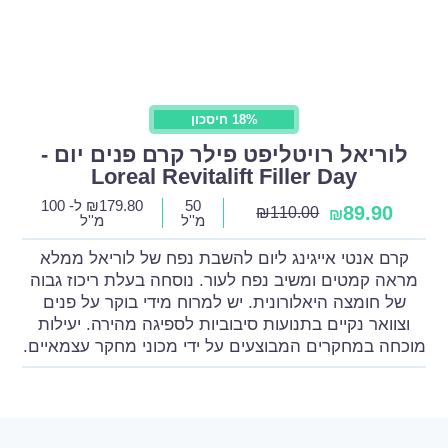
18% חיסכון
לוריאל רויטליפט פילר קרם פנים יום -
Loreal Revitalift Filler Day
50
179.80
₪
ל- 100
89.90
₪
110.00
₪
מ''ל
מ''ל
קרם אנטי אייגינג ליום להשבת נפח של לוריאל ממלא
מראה קמטים ומשיב נפח לעור. נוסחה בעלת ריכוז גבוה
של חומצה היאלורונית. יש למרוח מידי בוקר על פנים
וצוואר נקיים בתנועות סיבוביות לספיגה מהירה. יעילות
מוכחה במחקרים המבוצעים על ידי מכוני מחקר עצמאיים.