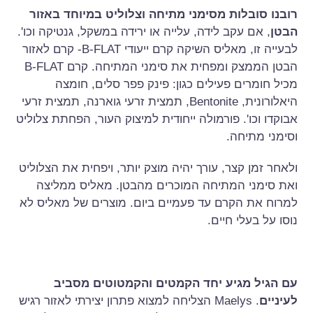
רובנו סובלות מסימני מתיחה וצלוליט במיוחד באזור
הבטן
, אם עקב לידה, עלייה או ירידה במשקל, גנטיקה וכו'.
לבעייה זו, מאליס השיקה קרם ייעודי B-FLAT- קרם לאזור
הבטן הממצק ומפחית את סימני המתיחה. קרם B-FLAT
מכיל חומרים פעילים כגון: פינק פפר סלים, חומצה
היאלורונית, Bentonite, תמצית זרעי גוארנה, תמצית זרעי
אבוקדו וכו'. פורמולה ייחודית למיצוק העור, הפחתת צלוליט
וסימני מתיחה.
ולאחר זמן קצר, עורך יהיה מוצק יותר, ויפחית את הצלוליט
ואת סימני המתיחה המוכרים מהבטן. מאליס ממליצה
למרוח את הקרם עד פעמיים ביום. מוצרים של מאליס לא
נוסו על בעלי חיים.
עם הגיל מגיע יחד הקמטים והקמטוטים מסביב
לעיניים
. Maelys הצליחה למצוא פתרון יצירתי לאזור רגיש