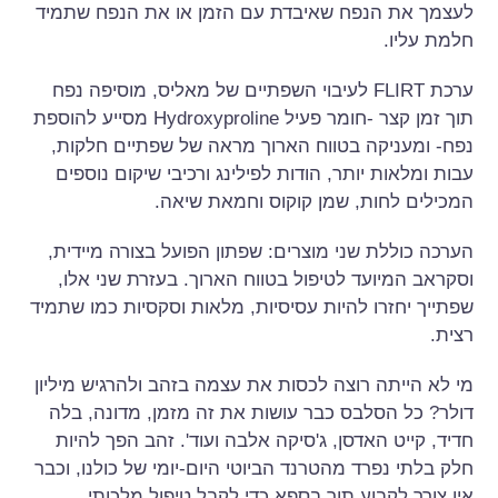
לעצמך את הנפח שאיבדת עם הזמן או את הנפח שתמיד
חלמת עליו.
ערכת FLIRT לעיבוי השפתיים של מאליס, מוסיפה נפח
תוך זמן קצר -חומר פעיל Hydroxyproline מסייע להוספת
נפח- ומעניקה בטווח הארוך מראה של שפתיים חלקות,
עבות ומלאות יותר, הודות לפילינג ורכיבי שיקום נוספים
המכילים לחות, שמן קוקוס וחמאת שיאה.
הערכה כוללת שני מוצרים: שפתון הפועל בצורה מיידית,
וסקראב המיועד לטיפול בטווח הארוך. בעזרת שני אלו,
שפתייך יחזרו להיות עסיסיות, מלאות וסקסיות כמו שתמיד
רצית.
מי לא הייתה רוצה לכסות את עצמה בזהב ולהרגיש מיליון
דולר? כל הסלבס כבר עושות את זה מזמן, מדונה, בלה
חדיד, קייט האדסן, ג'סיקה אלבה ועוד'. זהב הפך להיות
חלק בלתי נפרד מהטרנד הביוטי היום-יומי של כולנו, וכבר
אין צורך לקבוע תור בספא כדי לקבל טיפול מלכותי