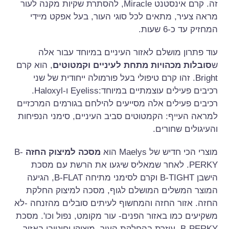
זה. קרם אינסטנט Miracle, להסתרת שקיות מקנה לעור
מראה צעיר, מתאים לכל סוגי העור, בעל אפקט מיידי
המחזיק עד כ-6 שעות.
עוד פתרון מושלם לאזור העיניים במיוחד עבור אלה
ש
סובלות מכהויות מתחת לעיניים וקמטוטים
, הוא קרם
Bright. זהו קרם טיפולי בעל פורמולה ייחודית של שני
רכיבים פעילים עוצמתיים במיוחד:Eyeliss ו-Haloxyl.
רכיבים פעילים אלה מסייעים להילחם בגורמים המרכזיים
למראה העייף: הקמטוטים סביב העיניים, סימני הנפיחות
והעיגולים שחורים.
מוצרי הכי חדיש של Maelys הוא
מסכה למיצוק החזה
B-
PERKY. לאחר שמאליס שיגעו את הרשת עם מסכת
הישבן B-TIGHT וקרם לסימני מתיחה B-FLAT, הגיעה
המוצר המשלים המושלם לגוף, מסכה למיצוק החלקת
החזה. אזור החזה והמחשוף לעיתים סובלים מהזנחה -לא
משקיעים כמו באזור הפנים- עור מקומט, נפול וכו'. מסכת
B-PERKY, עוזרת בהחלקת העור, מיצוקו וחיטובו באזור.