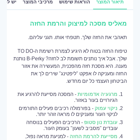
תיאור המוצר
הוראות שימוש
מרכיבי המוצר
יש לכם 
מאליס מסכה למיצוק והרמת החזה
תאהבי את החזה שלך. תטפחי אותו. תגני עליהם.
טיפוח החזה בטוח לא היגיע לצמרת רשימת ה-TO DO
שלך. אבל איך נותנים תשומת לב לחזה? B-Perky נותנת
מענה. היא מסכת חזה מהפכנית, המעשירה את אזור
החזה ומעניקה לו אפקט "ליפטינג" שירים לך את
הביטחון העצמי כל יום מחדש.
מרגעיה אדמומיות
- המסכה מסייעת להרגיע את
הגיורויים בעור באזור.
ניקוי עמוק
- בפורמולה רכיבים פעילים התורמים
לניקוי העור ומעניקים לו מראה זוהר יותר.
עובדת נון סטופ
- הרכיבים הפעילים בנוסחה
עובדים "מסביב לשעון" בעומק העור.
מסייעת להרמת החזה
- למניעת מראה נפול,