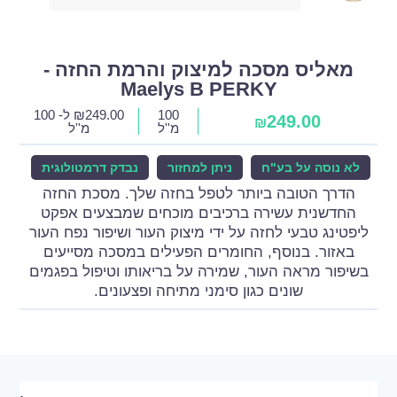
מאליס מסכה למיצוק והרמת החזה -
Maelys B PERKY
100
249.00
₪
ל- 100
249.00
₪
מ''ל
מ''ל
לא נוסה על בע"ח
ניתן למחזור
נבדק דרמטולוגית
הדרך הטובה ביותר לטפל בחזה שלך. מסכת החזה
החדשנית עשירה ברכיבים מוכחים שמבצעים אפקט
ליפטינג טבעי לחזה על ידי מיצוק העור ושיפור נפח העור
באזור. בנוסף, החומרים הפעילים במסכה מסייעים
בשיפור מראה העור, שמירה על בריאותו וטיפול בפגמים
שונים כגון סימני מתיחה ופצעונים.