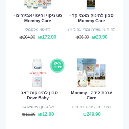
סבון לתינוק מאמי קר -
סט ניקוי וחיטוי אביזרים -
Mommy Care
Mommy Care
לחות מועשרת ומרגיעה ל-24
לחיטוי מקסמלי
שעות
₪
172.00
₪
29.90
₪
204.00
₪
36.00
24%
חיסכון
חסר במלאי
ערכת לידה - Mommy
סבון לתינוקות דאב -
Dove Baby
Care
מיוצר מרכיבים צמחיים
אל סבון היפואלרגני
ואורגניים
₪
12.90
₪
249.90
₪
16.90