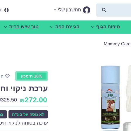
החשבון שלי
תמ
טיפוח הגוף
הגיינת הפה
טוב שיש בבית
16% חיסכון
הו
ערכת ניקוי וחיטוי - re
272.00
₪
325.50
₪
לא נוסה על בע"ח
צמ
ערכה בטוחה לניקוי וחיטו