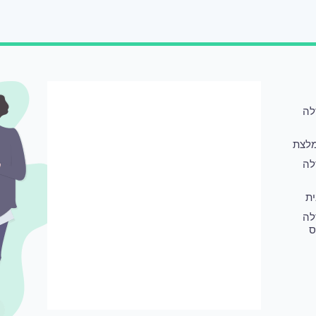
לה
לצת
לה
ת
לה
ס