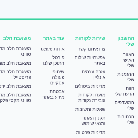
החשבון
שירות לקוחות
עוד באתר
משאבת חלב
שלי
משאבת חלב מד
צרו איתנו קשר
אודות ucare
סווינג
האזור
אפשרויות שילוח
פורטל
האישי
באתר
התוכן שלנו
משאבת חלב מומ
שלי
עזרה עצמית
שיתופי
משאבת חלב מד
ההזמנות
אונליין
פעולה
פריסטייל
שלי
עסקיים
מדיניות ביטולים
משאבת חלב ידני
חוות
אבטחת
הדעת שלי
מועדון לקוחות
משאבת חלב מד
מידע באתר
וצבירת נקודות
סווינג מקסי פלק
המועדפים
שלי
שאלות ותשובות
הכתובות
תקנון האתר
שלי
ותנאי שימוש
מדיניות פרטיות