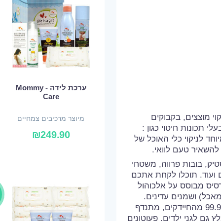
ערכת לידה - Mommy
Care
וי מוצצים, בקבוקים
מיוצר מרכיבים צמחיים
יים בעלי תכונות חיטוי כגון :
ואורגניים
₪
249.90
מיוחד לניקוי כלי האוכל של
להשאיר טעם לוואי.
טיק, בובות פרווה, משטחי
ים ועוד. תוכלו לקחת אתכם
סיס מבוסס על אלכוהול
אכל) ושמנים עדינים.
לאחר הריסוס פועל האלכוהול להשמדת מעל 99.9% מהחיידקים, מתנדף
 גם לגני ילדים, פעוטונים