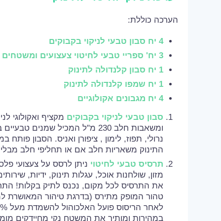
הערכה כוללת:
4 יח סבון טבעי לניקוי בקבוקים
3 יח' ספריי טבעי לחיטוי צעצועים ומשטחים
1 יח סבון קלנדולה לתינוק
1 יח שמפו קלנדולה לתינוק
4 יח מגבונים אקולוגיים
סבון טבעי לניקוי בקבוקים
מקציף ואקולוגי לניק
ומשאבות חלב 230 מ"ל המכיל שמנים טבע
נרולי, תפוז, לימון , ציפורן ואניס. הסבון פותח ב
התינוק משאריות חלב אם או תחליפי חלב מבלי 
תרסיס טבעי לחיטוי
ניתן לרסס על צעצועי פלס
מזון, שולחנות אוכל, עגלות תינוק, ידיות, שירות
את התרסיס לכל מקום, נכנס לתיק בקלות! התר
טהור המופק מתירס (בדרגת טיהור המאושרת למ
במהירות ומותיר את המשטח נקי מחיידקים מומלץ