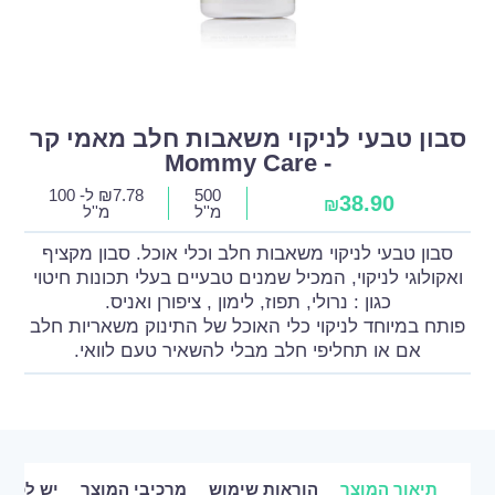
סבון טבעי לניקוי משאבות חלב מאמי קר
- Mommy Care
500
7.78
₪
ל- 100
38.90
₪
מ''ל
מ''ל
סבון טבעי לניקוי משאבות חלב וכלי אוכל. סבון מקציף
ואקולוגי לניקוי, המכיל שמנים טבעיים בעלי תכונות חיטוי
כגון : נרולי, תפוז, לימון , ציפורן ואניס.
פותח במיוחד לניקוי כלי האוכל של התינוק משאריות חלב
אם או תחליפי חלב מבלי להשאיר טעם לוואי.
תיאור המוצר
הוראות שימוש
מרכיבי המוצר
יש לכם 