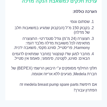
ערכת חלקים למשאבת הנקה מדלה
הערכה כוללת:
שסתום וגומי
בקבוק 150 מ"ל (הבקבוק שמגיע במשאבות חלב
של מדלה)
חצוצרה (24 מ"מ) גודל סטנדרטי- החצוצרה
מתאימה לכל משאבות מדלה מלבד דגמי:
Harmony, פריסטייל, סווינג מקסי, משאבה ידנית.
מחבר למגן שד/ קונקטור (מחבר שמתאים לדגמים
הבאים: סווינג, לקטינה, סימפוני, פאמפ אין סטייל.
חלקי החילוף מסופקים ע"י היבואן הרשמי (BEPEX) של
חברת Medela, מגיעים ללא אריזה אטומה.
אם חיפשת medela breast pump spare parts זה
הפתרון עבורך!