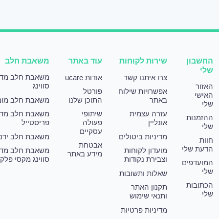
החשבון
שירות לקוחות
עוד באתר
משאבת חלב
שלי
משאבת חלב מד
צרו איתנו קשר
אודות ucare
סווינג
האזור
אפשרויות שילוח
פורטל
האישי
באתר
התוכן שלנו
משאבת חלב מומ
שלי
עזרה עצמית
שיתופי
משאבת חלב מד
ההזמנות
אונליין
פעולה
פריסטייל
שלי
עסקיים
מדיניות ביטולים
משאבת חלב ידני
חוות
אבטחת
הדעת שלי
מועדון לקוחות
משאבת חלב מד
מידע באתר
וצבירת נקודות
סווינג מקסי פלק
המועדפים
שלי
שאלות ותשובות
הכתובות
תקנון האתר
שלי
ותנאי שימוש
מדיניות פרטיות