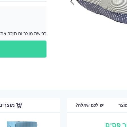
רכישת מוצר זה תזכה אתכם ב 3490 נקודות
לאחר כל רכישה מתווספים לחשבון האישי שלך נ
מוצרים
וצר
יש לכם שאלה?
ר פסים