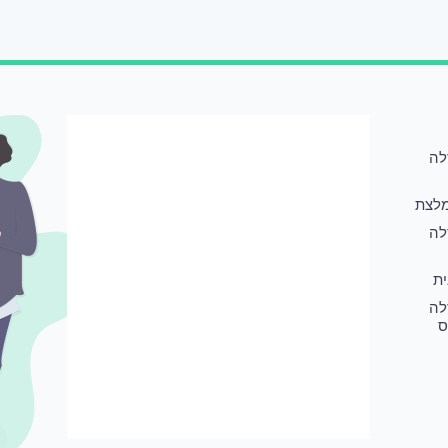
לה
לצת
לה
ת
לה
ס