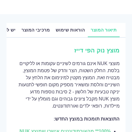
תיאור המוצר
הוראות שימוש
מרכיבי המוצר
יש לכם 
מוצץ נוק הפי דייז
מוצצי NUK אינם גורמים לשיניים עקומות או לליקויים
בלסת. החלק השטוח, הצר והדק של פטמת המוצץ,
מבטיח זאת. המוצץ מקטין למינימום את הלחץ על
השיניים והלסת ומשאיר מספיק מקום חופשי לתנועות
יניקה טבעיות של הלשון - 2 סיבות נוספות מדוע
מוצץ NUK מקבל ציונים גבוהים וגם מומלץ על ידי
מיילדות, רופאי ילדים ואורתודונטים.
התוצאות תומכות במוצץ החדש:
100%** מהאורתודונטים אישרו שמוצץ NUK