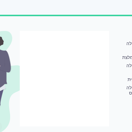
לה
לצת
לה
ת
לה
ס