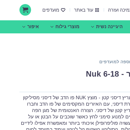
יכה ועזרה
עוד באתר
מועדפים
היגיינה נשית
מוצרי גילוח
איפור
אודות ucare
הצעות עסקיות ושיתופי פעולה
ספה למועדפים
Nuk 
וצץ NUK פו הדב של דיסני מסיליקון
דב מסדרת דיסני, עם האיורים המקסימים של פו הדב וחברו
ריץ קטן של דיסני. הצורה האנטומית של מגן הפה
ם למנוע סימני לחץ כאשר שוכבים על הבטן או על
ויה פוליפרופילן איכותי ביותר ומאפשרת אפילו לידיים
ות. הסיליקון השקוף קל לניקוי ועמיד במיוחד לחום.