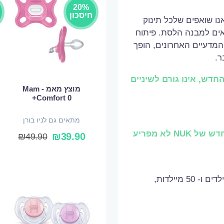
20%
חיסכון
נו שואפים שלכל תינוק
מתאים למבנה הלסת. פיתוח
, על פי הממצאים המדעיים האחרונים, הופך
10** מהאורתודונטים אישרו שמוצץ NUK החדש, אינו גורם לשיניים
מוצץ מאמ - Mam
Comfort 0+
מתאים גם לניו בורן
92%* מהאימהות המניקות אישרו שהמוצץ החדש של NUK לא מפריע
₪
39.90
₪
49.90
** מחקר שוק בלתי תלוי, 50 אורתודונטים, 50 רופאי ילדים ו- 50 מיילדות,