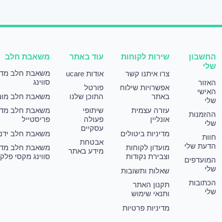
החשבון
שירות לקוחות
עוד באתר
משאבת חלב
שלי
משאבת חלב מד
צרו איתנו קשר
אודות ucare
סווינג
האזור
אפשרויות שילוח
פורטל
האישי
באתר
התוכן שלנו
משאבת חלב מומ
שלי
עזרה עצמית
שיתופי
משאבת חלב מד
ההזמנות
אונליין
פעולה
פריסטייל
שלי
עסקיים
מדיניות ביטולים
משאבת חלב ידני
חוות
אבטחת
הדעת שלי
מועדון לקוחות
משאבת חלב מד
מידע באתר
וצבירת נקודות
סווינג מקסי פלק
המועדפים
שלי
שאלות ותשובות
הכתובות
תקנון האתר
שלי
ותנאי שימוש
מדיניות פרטיות