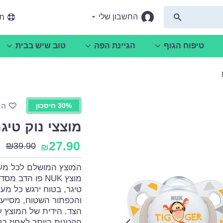
החשבון שלי
תמ
טיפוח הגוף
הגיינת הפה
טוב שיש בבית
30% חיסכון
הו
מוצצי נוק טיגר - 6-18
27.90
₪
39.90
₪
המוצץ המושלם לכל מעריץ דיסני קטן - מ
מוצץ NUK פו ה
טיגר, בטוח ירגש כל מע
והכפתור השטוח, מסייעי
הצד. הידית של המוצץ עש
הקטנות ביותר לאחוז בקל