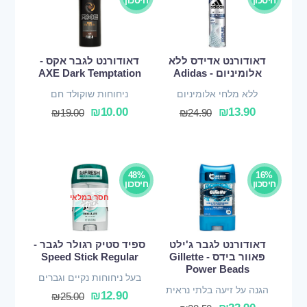
חיסכון
חיסכון
דאודורנט אדידס ללא
דאודורנט לגבר אקס -
אלומיניום - Adidas
AXE Dark Temptation
ללא מלחי אלומיניום
ניחוחות שוקולד חם
₪
10.00
₪
13.90
₪
19.00
₪
24.90
48%
16%
חיסכון
חיסכון
חסר במלאי
דאודורנט לגבר ג'ילט
ספיד סטיק רגולר לגבר -
פאוור בידס - Gillette
Speed Stick Regular
Power Beads
בעל ניחוחות נקיים וגברים
הגנה על זיעה בלתי נראית
₪
12.90
₪
25.00