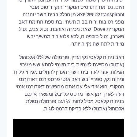
היום. נסי את התרסיס המקורי והנקי ריסוס אנטי
transpirant לטיפול יוצא מן הכלל בבית השחי והגנה
מפני רטיבות וריח בבית השחי, בתוספת חתימת דאב
המקורית Dove שאת מכירה ואוהבת. נטול צבע, נטול
פארבן, נטול סולפטים, ללא פלואוריד ממשיך יבש
מיידית לתחושה נקייה יותר.
דאב ניחוח קלאסי נקי ועדין, פורמולה של 0% אלכוהול
(אתנול) מסייעת לשחיות בית השחי להתאושש מגירוי
הגילוח. עוזר לעור בית השחי העדין להחלים מגירוי גילוח
וניחוח נקי, ספריי יבש דאב אנטי פרספירנט דאודורנט
המקורי. הוא אידיאלי אם אתם מחפשים דאודורנט אנטי
זיעה לאורך זמן אשר מרסס על יבש ומשאיר אתכם
בניחוח קלאסי. מכיל לחות ¼ ועם פורמולה נטולת
אלכוהול (אתנול) ללא בדיקה דרמטולוגית.