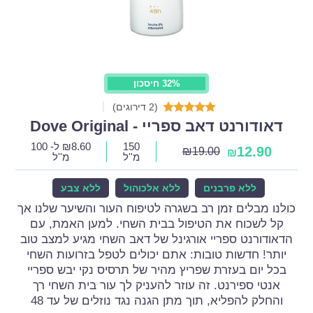
32% חיסכון
(2 דירוגים)
דאודורנט דאב ספריי - Dove Original
150
8.60
₪
ל- 100
12.90
₪
19.00
₪
מ''ל
מ''ל
ללא פרבנים
ללא אלכוהול
ללא צבע
כולנו מבלים זמן רב בשגרה לטיפוח העור והשיער שלנו אך
קל לשכוח את הטיפול בבית השחי. למען האמת, עם
הדאודורנט ספריי אורגינל של דאב השחי מגיע למצב טוב
יותר! חדשות טובות: אתם יכולים לטפל בזרועות השחי
בכל יום בעזרת שפריץ מהיר של תרסיס נקי יבש ספריי
אנטי ספירנט. זה עוזר להעניק לך עור בית השחי רך
והחלק להפליא, תוך מתן הגנה נגד נוזלים של עד 48