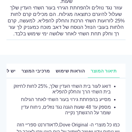
שעות.
עוזר נגד נוזלים ולהפחתת הגירוי בעור השחי העדין שלך
שעלול להיגרם כתוצאה מגילוח. הם מכילים קרם לחות
25% לזרועות השחי הרכות והחלק להפליא. למעשה, קרם
הלחות בעובי הנוזל הנוסח של דאב מוכח כמעניק לך עור
רך וחלק תחת השחי לאחר שלושה ימי שימוש בלבד.
תיאור המוצר
הוראות שימוש
מרכיבי המוצר
יש לכם 
דואג לעור בית השחי העדין שלך, 25% לחות לחיזוק
בית השחי הרך והחלק להפליא
מסייע בהפחתת גירוי בעור השחי לאחר הגילוח
מספק עד 48 שעות הגנה נגד נוזלים, ניחוח עדין
שומר על הרגשתך נקייה
כמו כל מוצרי ה- Dove Original,לדאודורנט ספריי הזה
יש ניחוח עדין שעוזר לשמור על ריח רענן ונקי לאורך כל