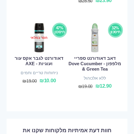
₪
23.90
₪
28.50
47%
32%
חיסכון
חיסכון
חסר במלאי
דאב דאודורנט ספריי
דאודורנט לגבר אקס עור
מלפפון - Dove Cucumber
ועוגיות - AXE
& Green Tea
ניחוחות טריים וחמים
ללא אלכוהול
₪
10.00
₪
19.00
₪
12.90
₪
19.00
חוות דעת אמיתיות מלקוחות שקנו את