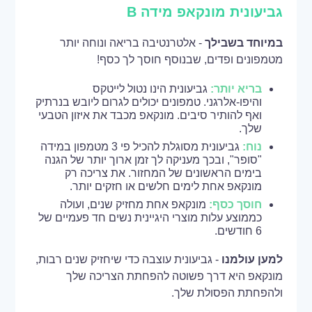
גביעונית מונקאפ מידה B
במיוחד בשבילך
- אלטרנטיבה בריאה ונוחה יותר
מטמפונים ופדים, שבנוסף חוסך לך כסף!
בריא יותר:
גביעונית הינו נטול לייטקס
והיפו-אלרגני. טמפונים יכולים לגרום ליובש בנרתיק
ואף להותיר סיבים. מונקאפ מכבד את איזון הטבעי
שלך.
נוח:
גביעונית מסוגלת להכיל פי 3 מטמפון במידה
"סופר", ובכך מעניקה לך זמן ארוך יותר של הגנה
בימים הראשונים של המחזור. את צריכה רק
מונקאפ אחת לימים חלשים או חזקים יותר.
חוסך כסף:
מונקאפ אחת מחזיק שנים, ועולה
כממוצע עלות מוצרי היגיינית נשים חד פעמיים של
6 חודשים.
למען עולמנו
- גביעונית עוצבה כדי שיחזיק שנים רבות,
מונקאפ היא דרך פשוטה להפחתת הצריכה שלך
ולהפחתת הפסולת שלך.