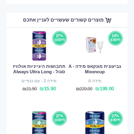
מוצרים קשורים שעשויים לעניין אתכם
27%
10%
חיסכון
חיסכון
גביעונית מונקאפ מידה A -
תחבושות היגייניות אולוויז
Mooncup
סגול - Always Ultra Long
מידה A
מידה 2 - עם כנפיים
₪
15.90
₪
199.00
₪
21.90
₪
220.00
27%
27%
חיסכון
חיסכון