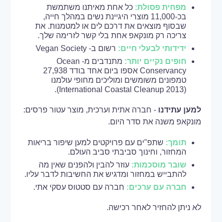
מפחית פסולת:
כל אחת מאיתנו משתמשת
בכ-11,000 מוצרי היגיינת נשים במהלך חייה,
שבסוף מוצאים את דרכם לים או למטמנות. את
צריכה רק מונקאפ אחת בלי קשר לזרימה שלך.
ידידותי לבעלי חיים:
רשום ב- Vegan Society
חופים נקיים יותר:
מתנדבים מ- Ocean
Conservancy אספו ביום אחד בודד 27,938
טמפונים משומשים ומוליכים מחופי עולמנו
(International Coastal Cleanup 2013).
למען עתידנו
- חברה אתית וערכית, מוצר עטור פרסים:
מונקאפ משנה את סדר היום.
תומך:
שתפ"ים עם פרויקטים למען שיפור בריאות
המחזור, וחינוך סביבתי סביב העולם.
שובר מוסכמות:
עוזר להבין ולהפנים שאין מה
להתבייש במחזור ומדגיש את החשיבות לדבר עליו.
חברה עם ערכים:
חברה עם סטטוס עסקי אתי.
לא ניתן להחזיר לאחר רכישה.