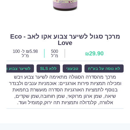
מרכך סגול לשיער צבוע אקו לאב - Eco
Love
500
5.98
₪
ל- 100
29.90
₪
מ''ל
מ''ל
לא נוסה על בע"ח
טבעוני
ללא SLS
לשיער צבוע ויבש
מרכך מהסדרה הסגולה מתאימה לשיער צבוע ויבש
ומכילה תמציות פירות אורגניים: אוכמניות ענבים ולבנדר
בנוסף לתמציות האורגניות הסדרה מועשרת בחמאת
שיאה, שמן ארגן מרוקאי, שמן חוחובה,שמן שקדים,
אלוורה, קלנדולה ותמציות תה ירוק,קמומיל ועוד.