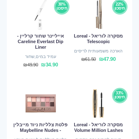
30%
22%
חיסכון
חיסכון
מסקרה לוריאל - Loreal
אייליינר שחור קרליין -
Careline Everlast Dip
Telescopic
Liner
הארכה משמעותית לריסים
עמיד במים,שחור
₪
47.90
₪
61.50
₪
34.90
₪
49.90
33%
חיסכון
מסקרה לוריאל - Loreal
פלטת צלליות ניוד מייבלין
- Maybelline Nudes
Volume Million Lashes