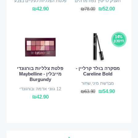
תעניק לריסיך נפח מדהים
פלטת הצלליות לעיניים בצבע
נועז
₪
42.90
₪
52.00
₪
78.00
14%
חיסכון
מסקרה בולד קרליין -
פלטת צלליות בורגונדי
Careline Bold
מייבלין - Maybelline
Burgundy
מברשת מיני,שחור
12 גווני אדמה ובורגונדי
₪
54.90
₪
63.90
₪
42.90