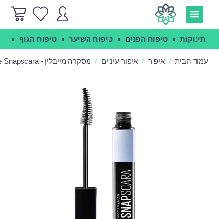
תינוקות
טיפוח הפנים
טיפוח השיער
טיפוח הגוף
הג
עמוד הבית
איפור
איפור עיניים
מסקרה מייבלין - Maybelline Snapscara
/
/
/