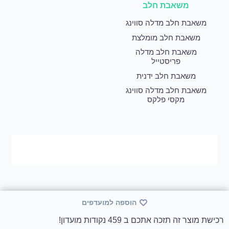
משאבת חלב
משאבת חלב מדלה סווינג
משאבת חלב מומלצת
משאבת חלב מדלה
פריסטייל
משאבת חלב ידנית
משאבת חלב מדלה סווינג
מקסי פלקס
הוספה למועדפים
רכישת מוצר זה תזכה אתכם ב 459 נקודות מועדון!
© 2020 יוקאר פארם בע”מ. כל הזכויות שמורות.
לאחר כל רכישה מתווספים לחשבון האישי שלך נקודות שאותן ניתן להמיר לקנייה הבאה או ניתן להמיר אותן כתרומה בצורה של מוצר.