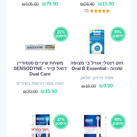
₪
79.90
₪
15.90
₪
105.00
₪
28.40
(2)
21%
45%
חיסכון
חיסכון
חוט דנטלי אורל בי מצופה
משחת שיניים סנסודיין
שעווה - Oral B Essential
דואל קייר - SENSODYNE
Dual Care
מסיר חיידקי פלאק
הגנה מפני רגישות בשיניים
₪
9.90
₪
18.00
₪
15.90
₪
20.00
27%
40%
חיסכון
חיסכון
חסר במלאי