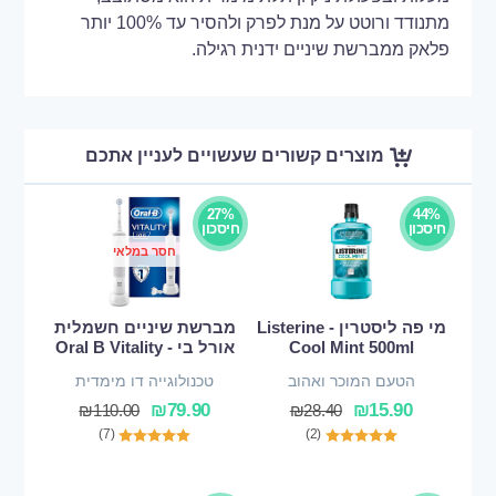
מתנודד ורוטט על מנת לפרק ולהסיר עד 100% יותר
פלאק ממברשת שיניים ידנית רגילה.
מוצרים קשורים שעשויים לעניין אתכם
27%
44%
חיסכון
חיסכון
חסר במלאי
מי פה ליסטרין - Listerine
מברשת שיניים חשמלית
Cool Mint 500ml
אורל בי - Oral B Vitality
הטעם המוכר ואהוב
טכנולוגייה דו מימדית
₪
79.90
₪
15.90
₪
110.00
₪
28.40
(7)
(2)