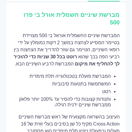
מברשת שיניים חשמלית אורל בי פרו
500
המברשת שיניים החשמלית אוראל בי 500 מצויידת
בטיימר המסייע לצחצח במשך 2 דקות כמומלץ על ידי
רופאי השיניים, הטיימר גם עוזר להדריך את הצחצוח בין
רביעי הפה בכך שהוא
רוטט בכל 30 שניות
כדי להזכיר
לך להחליף את מיקום
המברשת לרביע השיניים הבא.
המברשת פועלת בטכנולוגייה תלת מימדית
המשתמשת בתנועות סיבוביות
רטט
ותנודות קצובות כדי להסיר עד 100% יותר פלאק
ממברשת שיניים ידנית רגילה.
העיצוב בהשראה מקצועית של ראש מברשת השיניים
Cross Action מקיף כל שן בסיבים בעלי זווית של 16
מעלות ובפעולת ניקיון תלת מימדית הוא מסתובב,