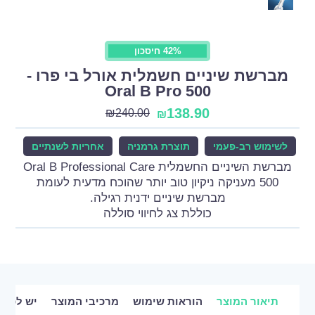
42% חיסכון
מברשת שיניים חשמלית אורל בי פרו -
Oral B Pro 500
138.90
₪
240.00
₪
לשימוש רב-פעמי
תוצרת גרמניה
אחריות לשנתיים
מברשת השיניים החשמלית Oral B Professional Care
500 מעניקה ניקיון טוב יותר שהוכח מדעית לעומת
מברשת שיניים ידנית רגילה.
כוללת צג לחיווי סוללה
תיאור המוצר
הוראות שימוש
מרכיבי המוצר
יש לכם 