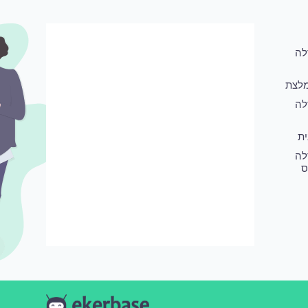
לה
לצת
לה
ת
לה
ס