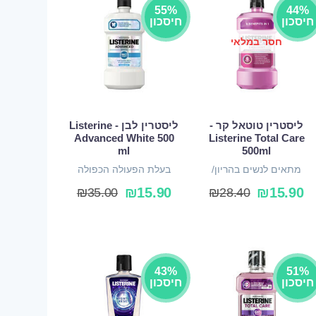
55%
44%
חיסכון
חיסכון
חסר במלאי
ליסטרין טוטאל קר -
ליסטרין לבן - Listerine
Advanced White 500
Listerine Total Care
ml
500ml
מתאים לנשים בהריון/
בעלת הפעולה הכפולה
מניקות
₪
15.90
₪
15.90
₪
35.00
₪
28.40
43%
51%
חיסכון
חיסכון