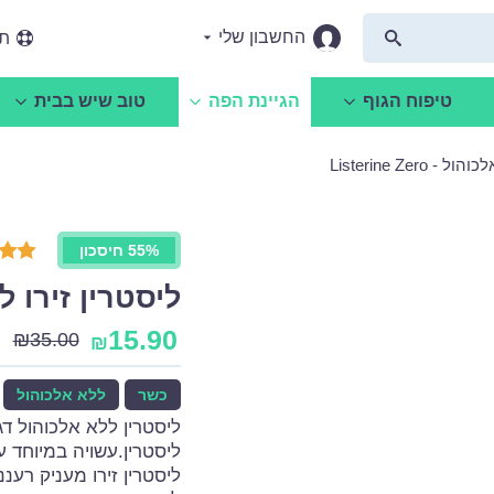
החשבון שלי
תמ
טיפוח הגוף
הגיינת הפה
טוב שיש בבית
Listerine Zero
55% חיסכון
ליסטרין זירו ללא אלכו
15.90
₪
35.00
₪
כשר
ללא אלכוהול
ליסטרין.עשויה במיוחד ע
ליסטרין זירו מעניק רע