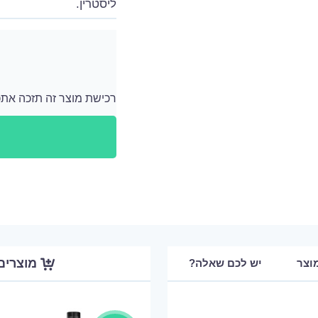
ליסטרין.
רכישת מוצר זה תזכה אתכם ב 159 נקודות
לאחר כל רכישה מתווספים לחשבון האישי שלך נ
מוצרים
וצר
יש לכם שאלה?