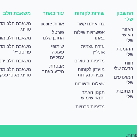
החשבון
שירות לקוחות
עוד באתר
משאבת חלב
שלי
משאבת חלב מד
צרו איתנו קשר
אודות ucare
סווינג
האזור
אפשרויות שילוח
פורטל
האישי
באתר
התוכן שלנו
משאבת חלב מומ
שלי
עזרה עצמית
שיתופי
משאבת חלב מד
ההזמנות
אונליין
פעולה
פריסטייל
שלי
עסקיים
מדיניות ביטולים
משאבת חלב ידני
חוות
אבטחת
הדעת שלי
מועדון לקוחות
משאבת חלב מד
מידע באתר
וצבירת נקודות
סווינג מקסי פלק
המועדפים
שלי
שאלות ותשובות
הכתובות
תקנון האתר
שלי
ותנאי שימוש
מדיניות פרטיות