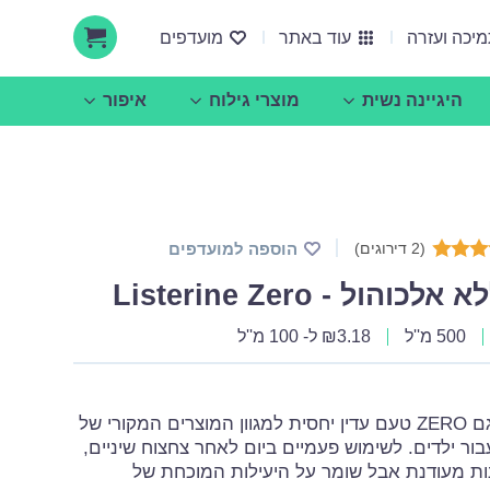
יכה ועזרה
עוד באתר
מועדפים
היגיינה נשית
מוצרי גילוח
איפור
אודות ucare
הצעות עסקיות ושיתופי פעולה
(2 דירוגים)
הוספה למועדפים
הול - Listerine Zero
500 מ''ל
3.18
₪
ל- 100 מ''ל
ליסטרין ללא אלכוהול דגם ZERO טעם עדין יחסית למגוון המוצרים המקורי של
בור ילדים. לשימוש פעמיים ביום לאחר צחצוח שיניים,
ננות מעודנת אבל שומר על היעילות המוכחת של