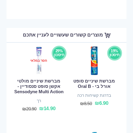
מוצרים קשורים שעשויים לעניין אתכם
29%
19%
חיסכון
חיסכון
חסר במלאי
מברשת שיניים סופט
מברשת שיניים מולטי
אורל בי - Oral B
אקשן סופט סנסודיין -
Sensodyne Multi Action
בדרגת קשיחות רכה
רך
₪
6.90
₪
8.50
₪
14.90
₪
20.90