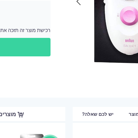
רכישת מוצר זה תזכה אתכם ב 1390 נקודות
לאחר כל רכישה מתווספים לחשבון האישי שלך נ
מוצרים
וצר
יש לכם שאלה?