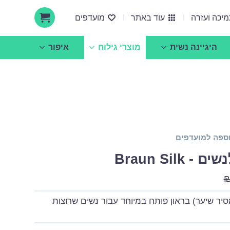
יכה ועזרה
עוד באתר
מועדפים
היגיינה נשית
מוצרי גילוח
איפור
אודות ucare
הצעות עסקיות ושיתופי פעולה
ספה למועדפים
Braun Silk
סיר שיער) בראון פותח במיוחד עבור נשים שרוצות