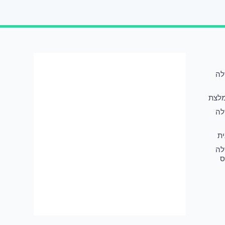
לה
לצת
לה
ת
לה
ס