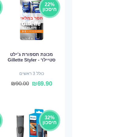
22%
חיסכון
חסר במלאי
מכונת תספורת ג'ילט
סטיילר - Gillette Styler
כולל 3 ראשים
₪
69.90
₪
90.00
32%
חיסכון