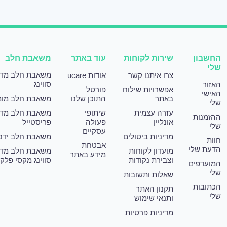
החשבון
שירות לקוחות
עוד באתר
משאבת חלב
שלי
משאבת חלב מד
צרו איתנו קשר
אודות ucare
סווינג
האזור
אפשרויות שילוח
פורטל
האישי
באתר
התוכן שלנו
משאבת חלב מומ
שלי
עזרה עצמית
שיתופי
משאבת חלב מד
ההזמנות
אונליין
פעולה
פריסטייל
שלי
עסקיים
מדיניות ביטולים
משאבת חלב ידני
חוות
אבטחת
הדעת שלי
מועדון לקוחות
משאבת חלב מד
מידע באתר
וצבירת נקודות
סווינג מקסי פלק
המועדפים
שלי
שאלות ותשובות
הכתובות
תקנון האתר
שלי
ותנאי שימוש
מדיניות פרטיות