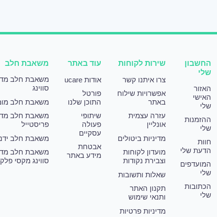
החשבון
שירות לקוחות
עוד באתר
משאבת חלב
שלי
משאבת חלב מד
צרו איתנו קשר
אודות ucare
סווינג
האזור
אפשרויות שילוח
פורטל
האישי
באתר
התוכן שלנו
משאבת חלב מומ
שלי
עזרה עצמית
שיתופי
משאבת חלב מד
ההזמנות
אונליין
פעולה
פריסטייל
שלי
עסקיים
מדיניות ביטולים
משאבת חלב ידני
חוות
אבטחת
הדעת שלי
מועדון לקוחות
משאבת חלב מד
מידע באתר
וצבירת נקודות
סווינג מקסי פלק
המועדפים
שלי
שאלות ותשובות
הכתובות
תקנון האתר
שלי
ותנאי שימוש
מדיניות פרטיות