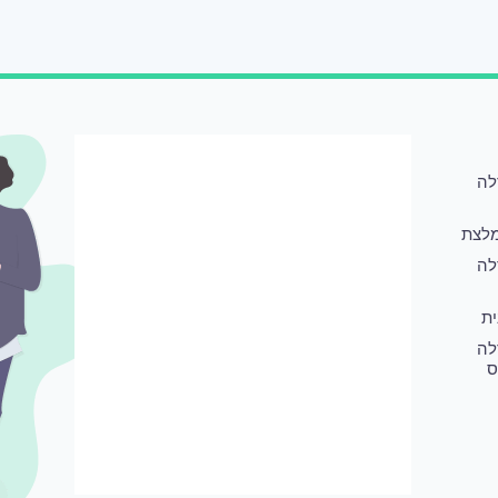
לה
לצת
לה
ת
לה
ס