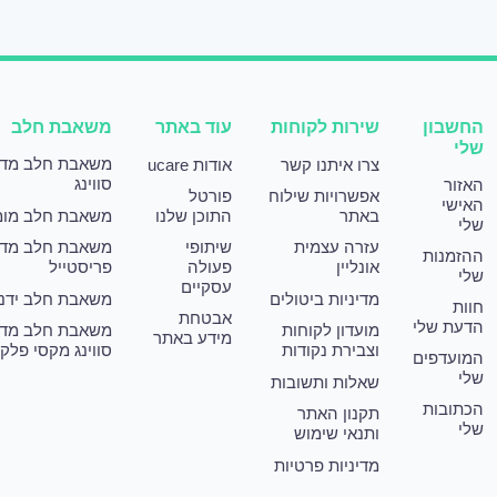
החשבון
שירות לקוחות
עוד באתר
משאבת חלב
שלי
משאבת חלב מד
צרו איתנו קשר
אודות ucare
סווינג
האזור
אפשרויות שילוח
פורטל
האישי
באתר
התוכן שלנו
משאבת חלב מומ
שלי
עזרה עצמית
שיתופי
משאבת חלב מד
ההזמנות
אונליין
פעולה
פריסטייל
שלי
עסקיים
מדיניות ביטולים
משאבת חלב ידני
חוות
אבטחת
הדעת שלי
מועדון לקוחות
משאבת חלב מד
מידע באתר
וצבירת נקודות
סווינג מקסי פלק
המועדפים
שלי
שאלות ותשובות
הכתובות
תקנון האתר
שלי
ותנאי שימוש
מדיניות פרטיות