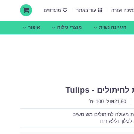
יכה ועזרה
עוד באתר
מועדפים
היגיינה נשית
מוצרי גילוח
איפור
אודות ucare
הצעות עסקיות ושיתופי פעולה
תולים - Tulips
21.80
₪
ל- 100 יח׳
לכלוך וללא ריח