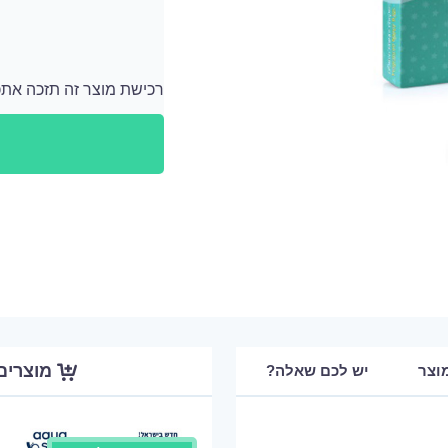
רכישת מוצר זה תזכה אתכם ב 109 נקודות
לאחר כל רכישה מתווספים לחשבון האישי שלך נ
מוצרים
וצר
יש לכם שאלה?