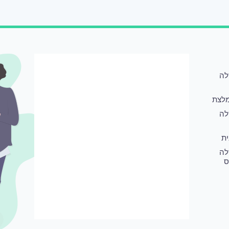
לה
לצת
לה
ת
לה
ס