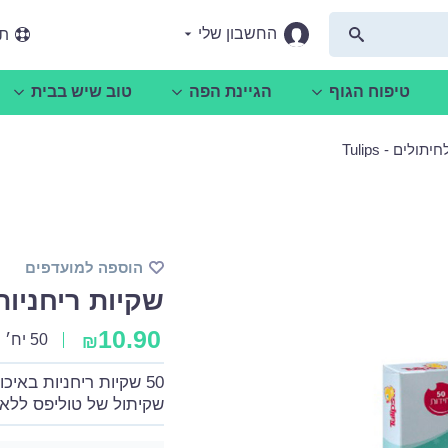
החשבון שלי
תמ
טיפוח הגוף
הגיינת הפה
טוב שיש בבית
לים - Tulips
הוספה למועדפים
שקיות ריחניות לחי
10.90
50 יח׳
₪
50 שקיות ריחניות באיכות מעולה לחיתולים משומשים
שקיתול של טוליפס ללא 