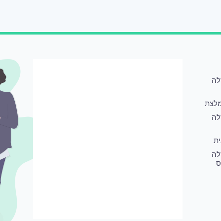
לה
לצת
לה
ת
לה
ס