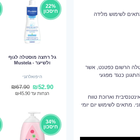
22%
חיסכון
מתאים לשימוש מלידה
גל רחצה מוסטלה לגוף
ולשיער - Mustela
וסטלה הרשום כפטנט, אשר
התגונן כנגד מפגעי
היפואלרגני
₪
52.90
₪
67.90
הנחות עד
45.90
₪
ינטנסיבית וארוכת טווח
ות ואינו שומני. מתאים לשימוש יום יומי
34%
חיסכון