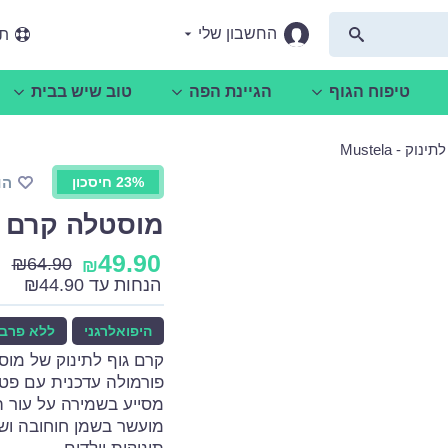
החשבון שלי
תמ
טיפוח הגוף
הגיינת הפה
טוב שיש בבית
 - Mustela
23% חיסכון
הו
מוסטלה קרם גוף ל
49.90
₪
64.90
₪
הנחות עד
44.90
₪
היפואלרגני
ללא פרבנ
קרם גוף לתינוק של מוס
מסייע בשמירה על עור ה
מועשר בשמן חוחובה ושמ