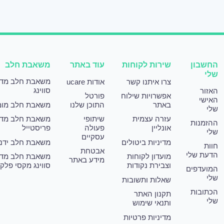
החשבון
שירות לקוחות
עוד באתר
משאבת חלב
שלי
משאבת חלב מד
צרו איתנו קשר
אודות ucare
סווינג
האזור
אפשרויות שילוח
פורטל
האישי
באתר
התוכן שלנו
משאבת חלב מומ
שלי
עזרה עצמית
שיתופי
משאבת חלב מד
ההזמנות
אונליין
פעולה
פריסטייל
שלי
עסקיים
מדיניות ביטולים
משאבת חלב ידני
חוות
אבטחת
הדעת שלי
מועדון לקוחות
משאבת חלב מד
מידע באתר
וצבירת נקודות
סווינג מקסי פלק
המועדפים
שלי
שאלות ותשובות
הכתובות
תקנון האתר
שלי
ותנאי שימוש
מדיניות פרטיות