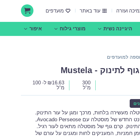
יכה ועזרה
עוד באתר
מועדפים
היגיינה נשית
מוצרי גילוח
איפור
ספה למועדפים
אודות ucare
הצעות עסקיות ושיתופי פעולה
תינוק - Mustela
300
16.63
₪
ל- 100
מ''ל
מ''ל
ים
טלה מעשירה בלחות, מרכך ומגן על עור התינוק.
פורמולה עדכנית עם פטנט החדש של מוסטלה עם Avocado Perseose,
תינוק. קרם גוף של מוסטלה מתאים לעור רגיל.
ן חמניות, המעניקים לחות ומגנים על עורם של