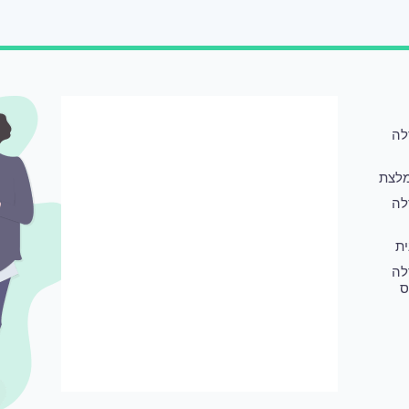
לה
לצת
לה
ת
לה
ס