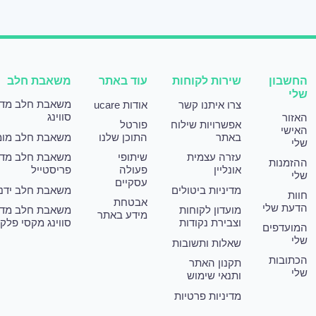
החשבון
שירות לקוחות
עוד באתר
משאבת חלב
שלי
משאבת חלב מד
צרו איתנו קשר
אודות ucare
סווינג
האזור
אפשרויות שילוח
פורטל
האישי
באתר
התוכן שלנו
משאבת חלב מומ
שלי
עזרה עצמית
שיתופי
משאבת חלב מד
ההזמנות
אונליין
פעולה
פריסטייל
שלי
עסקיים
מדיניות ביטולים
משאבת חלב ידני
חוות
אבטחת
הדעת שלי
מועדון לקוחות
משאבת חלב מד
מידע באתר
וצבירת נקודות
סווינג מקסי פלק
המועדפים
שלי
שאלות ותשובות
הכתובות
תקנון האתר
שלי
ותנאי שימוש
מדיניות פרטיות