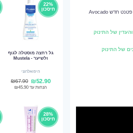
22%
חיסכון
שמפו לתינק של Mustela, בעל פורמולה עדכנית עם פטנט חדש Avocado
העדין של התינוק
ם של התינוק
גל רחצה מוסטלה לגוף
ולשיער - Mustela
היפואלרגני
₪
52.90
₪
67.90
הנחות עד
45.90
₪
28%
חיסכון