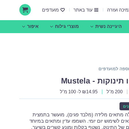
יכה ועזרה
עוד באתר
מועדפים
היגיינה נשית
מוצרי גילוח
איפור
אודות ucare
הצעות עסקיות ושיתופי פעולה
ספה למועדפים
קות - Mustela
200 מ''ל
14.95
₪
ל- 100 מ''ל
ים
ה מתאים מלידה (מלבד פגים), מועשר בתמצית
ים לשימוש יום יומי. השמפו עדין ומתאים במיוחד
 של התינוק. נשטף בקלות ומונע קשרים בשיער.