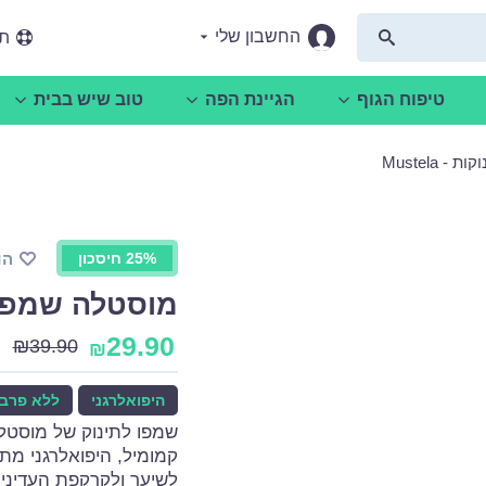
החשבון שלי
תמ
טיפוח הגוף
הגיינת הפה
טוב שיש בבית
 Mustela
25% חיסכון
הו
מוסטלה שמפו תינו
29.90
₪
39.90
₪
היפואלרגני
ללא פרבנ
שמפו לתינוק של מוסטל
קמומיל, היפואלרגני מתא
לשיער ולקרקפת העדינים