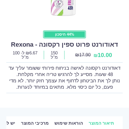
44% חיסכון
דאודורנט פרוט ספין רקסונה - Rexona
150
6.67
₪
ל- 100
10.00
₪
17.90
₪
מ''ל
מ''ל
דאודורנט רקסונה לאישה בניחוח פירותי ששומר עליך עד
48 שעות. מסייע לך להרגיש טריה אחרי מקלחת.
נותן לך את הביטחון לדחוף את עצמך חזק יותר. לא מדי
פעם, כל יום כיסוי מלא. מתאים במיוחד לנערות.
תיאור המוצר
הוראות שימוש
מרכיבי המוצר
יש לכם 