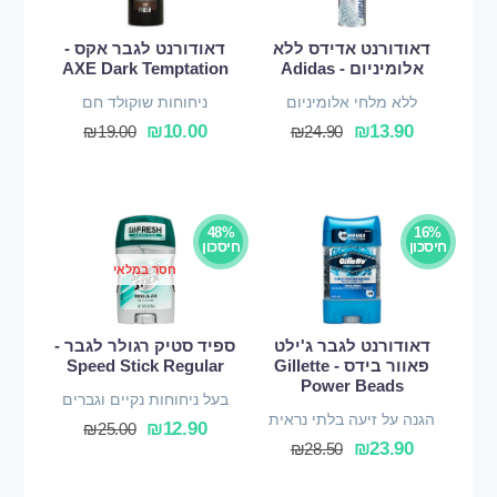
דאודורנט אדידס ללא
דאודורנט לגבר אקס -
אלומיניום - Adidas
AXE Dark Temptation
ללא מלחי אלומיניום
ניחוחות שוקולד חם
₪
10.00
₪
13.90
₪
19.00
₪
24.90
48%
16%
חיסכון
חיסכון
חסר במלאי
דאודורנט לגבר ג'ילט
ספיד סטיק רגולר לגבר -
פאוור בידס - Gillette
Speed Stick Regular
Power Beads
בעל ניחוחות נקיים וגברים
הגנה על זיעה בלתי נראית
₪
12.90
₪
25.00
₪
23.90
₪
28.50