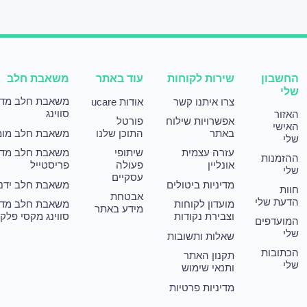
החשבון
שירות לקוחות
עוד באתר
משאבת חלב
שלי
משאבת חלב מד
צרו איתנו קשר
אודות ucare
סווינג
האזור
אפשרויות שילוח
פורטל
האישי
באתר
התוכן שלנו
משאבת חלב מומ
שלי
עזרה עצמית
שיתופי
משאבת חלב מד
ההזמנות
אונליין
פעולה
פריסטייל
שלי
עסקיים
מדיניות ביטולים
משאבת חלב ידני
חוות
אבטחת
הדעת שלי
מועדון לקוחות
משאבת חלב מד
מידע באתר
וצבירת נקודות
סווינג מקסי פלק
המועדפים
שלי
שאלות ותשובות
הכתובות
תקנון האתר
שלי
ותנאי שימוש
מדיניות פרטיות