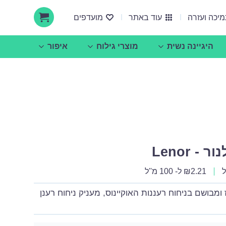
יכה ועזרה
עוד באתר
מועדפים
היגיינה נשית
מוצרי גילוח
איפור
אודות ucare
הצעות עסקיות ושיתופי פעולה
 Lenor
2.21
₪
ל- 100 מ''ל
ומבושם בניחוח רעננות האוקיינוס, מעניק ניחוח רענן