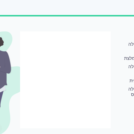
לה
לצת
לה
ת
לה
ס