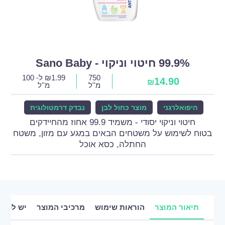
99.9% חיטוי וניקוי - Sano Baby
750
1.99
₪
ל- 100
14.90
₪
מ''ל
מ''ל
היפואלרגני
מוצר כחול לבן
נבדק דרמטולוגית
חיטוי וניקוי יסודי - משמיד 99.9 אחוז מהחיידקים
בטוח לשימוש על משטחים הבאים במגע עם מזון, משטח
החתלה, כסא אוכל
תיאור המוצר
הוראות שימוש
מרכיבי המוצר
יש לכם 