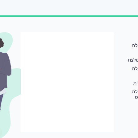
לה
לצת
לה
ת
לה
ס