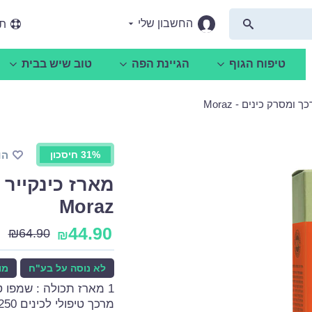
החשבון שלי
תמ
טיפוח הגוף
הגיינת הפה
טוב שיש בבית
ומסרק כינים - Moraz
31% חיסכון
הו
מארז כינקייר 
Moraz
44.90
₪
64.90
₪
לא נוסה על בע"ח
מו
1 מארז תכולה : שמפו טיפול כינים 250 מל.
מרכך טיפולי לכינים 250 מל.