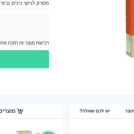
מסרק לניקוי כינים וביצי 
רכישת מוצר זה תזכה אתכם ב 449 נקודות
לאחר כל רכישה מתווספים לחשבון האישי שלך נ
מוצרים
וצר
יש לכם שאלה?