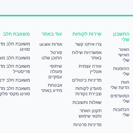
החשבון
שירות לקוחות
עוד באתר
משאבת חלב
שלי
משאבת חלב מד
צרו איתנו קשר
אודות ucare
סווינג
האזור
אפשרויות שילוח
פורטל
האישי
באתר
התוכן שלנו
משאבת חלב מומ
שלי
עזרה עצמית
שיתופי
משאבת חלב מד
ההזמנות
אונליין
פעולה
פריסטייל
שלי
עסקיים
מדיניות ביטולים
משאבת חלב ידני
חוות
אבטחת
הדעת שלי
מועדון לקוחות
משאבת חלב מד
מידע באתר
וצבירת נקודות
סווינג מקסי פלק
המועדפים
שלי
שאלות ותשובות
הכתובות
תקנון האתר
שלי
ותנאי שימוש
מדיניות פרטיות