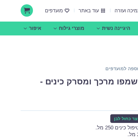
יכה ועזרה
עוד באתר
מועדפים
היגיינה נשית
מוצרי גילוח
איפור
אודות ucare
הצעות עסקיות ושיתופי פעולה
ספה למועדפים
שמפו מרכך ומסרק כינים -
צר כחול לבן