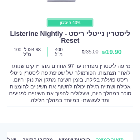
43% חיסכון
ליסטרין נייטלי ריסט - Listerine Nightly
Reset
400
4.98
₪
ל- 100
19.90
₪
35.00
₪
מ''ל
מ''ל
מי פה ליסטרין מפחית עד 97 אחוזים מהחיידקים שנותרו
לאחר הצחצוח. הפורמולה של שטיפת פה ליסטרין נייטלי
ריסט פועלת בלילה, בזמן השינה מתקן את נזקי היום.
אכילה ושתייה רגילה יכולה לחשוף את השיניים לחומצות
סוכר במהלך היום, שעלולים להפוך את השיניים לפגיעים
יותר לעששת- במיוחד במהלך הלילה.
תיאור המוצר
הוראות שימוש
מרכיבי המוצר
יש לכם 