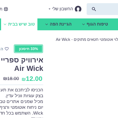
החשבון שלי
תמ
טיפוח הגוף
הגיינת הפה
טוב שיש בבית
 אוטומטי חטאים מתוקים - Air Wick
33% חיסכון
הו
אירוויק ספריי
Air Wick
12.00
₪
18.00
₪
הכניסו לביתכם את תענ
בצק עוגיות ווניל עדין.
Wick. השתמש בכל ח