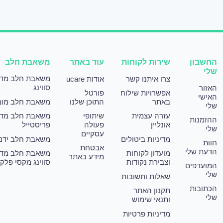
החשבון
שירות לקוחות
עוד באתר
משאבת חלב
שלי
משאבת חלב מד
צרו איתנו קשר
אודות ucare
סווינג
האזור
אפשרויות שילוח
פורטל
האישי
באתר
התוכן שלנו
משאבת חלב מומ
שלי
עזרה עצמית
שיתופי
משאבת חלב מד
ההזמנות
אונליין
פעולה
פריסטייל
שלי
עסקיים
מדיניות ביטולים
משאבת חלב ידני
חוות
אבטחת
הדעת שלי
מועדון לקוחות
משאבת חלב מד
מידע באתר
וצבירת נקודות
סווינג מקסי פלק
המועדפים
שלי
שאלות ותשובות
הכתובות
תקנון האתר
שלי
ותנאי שימוש
מדיניות פרטיות