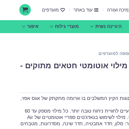
יכה ועזרה
עוד באתר
מועדפים
היגיינה נשית
מוצרי גילוח
איפור
ספה למועדפים
אודות ucare
הצעות עסקיות ושיתופי פעולה
 מילוי אוטומטי חטאים מתוקים -
וגות הקיץ המשלבים בו ארומה מתקתק של אגס אפוי,
מכיל שמנים אתרים טבעיים לחוויית ניחוח טובה יותר. כל מילוי מספק עד 60
יום ניחוח אוטומטי ורציף. מילוי לשימוש בגאדג'טים ספריי אוטומטיים של Air
דר: סלון, חדר אמבטיה, חדר שינה, מסדרונות, מטבחים