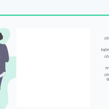
לה
לצת
לה
ת
לה
ס