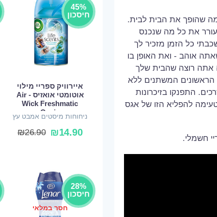
45%
חיסכון
מה שהופך את הבית לבית.
מעורר את כל מה שנכנס
 שכבתי כל הזמן מזכיר לך
ה אוהב - ואת האופן בו
ה אתה רוצה שהבית שלך
ת Air Wick הם הניחוחות הראשונים המשתנים ללא
איירוויק ספריי מילוי
כים. התפנקו בזיכרונות
אוטומטי אואזיס - Air
Wick Freshmatic
טעימה להפליא הזו של אגס
Oazis
ניחוחות מיסטים אמבט עץ
₪
14.90
₪
26.90
י חשמלי.
28%
חיסכון
חסר במלאי