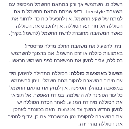
השלבים. השתמשי אך ורק במתאם החשמל המסופק עם
משאבת freestyle . ודאי שמתח מתאם החשמל תואם
למתח של שקע החשמל. אין להפעיל כוח כדי לדחוף את
הסוללה אל תוך תא הסוללה. אין להכניס את הסוללה
כאשר המשאבה מחוברת לרשת החשמל (לחשמל בקיר).
ניתן להפעיל את משאבת החלב מדלה פריסטייל
באמצעות סוללה או זרם החשמל. אם ברצונך להשתמש
בסוללה, עליך לטעון את המשאבה לפני השימוש הראשון.
תפעול באמצעות סוללה:
הסוללה מתחילה להיטען מיד
עם חיבור המשאבה למקור מתח חשמלי. ניתן להשתמש
במשאבה במהלך הטעינה. אין לנתק את מתאם החשמל
כל עוד הטעינה לא הושלמה. במידת האפשר, אל תוציאי
את הסוללה מיחידת המנוע. לאחר הסרת הסוללה יש
לטעון מחדש במשך עד 24 שעות. האם בכוונתך לאחסן
את המשאבה לתקופת זמן ממושכת? אם כן, עדיף להסיר
את הסוללה מהיחידה.